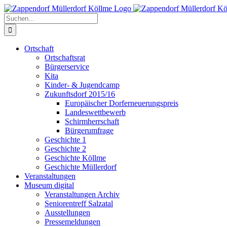
Zum
Inhalt
Suche
springen
nach:
Ortschaft
Ortschaftsrat
Bürgerservice
Kita
Kinder- & Jugendcamp
Zukunftsdorf 2015/16
Europäischer Dorferneuerungspreis
Landeswettbewerb
Schirmherrschaft
Bürgerumfrage
Geschichte 1
Geschichte 2
Geschichte Köllme
Geschichte Müllerdorf
Veranstaltungen
Museum digital
Veranstaltungen Archiv
Seniorentreff Salzatal
Ausstellungen
Pressemeldungen