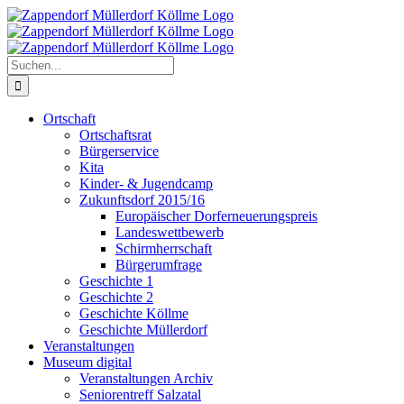
Zum
Inhalt
springen
Suche
nach:
Ortschaft
Ortschaftsrat
Bürgerservice
Kita
Kinder- & Jugendcamp
Zukunftsdorf 2015/16
Europäischer Dorferneuerungspreis
Landeswettbewerb
Schirmherrschaft
Bürgerumfrage
Geschichte 1
Geschichte 2
Geschichte Köllme
Geschichte Müllerdorf
Veranstaltungen
Museum digital
Veranstaltungen Archiv
Seniorentreff Salzatal