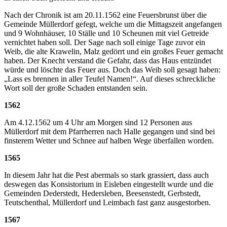
Nach der Chronik ist am 20.11.1562 eine Feuersbrunst über die
Gemeinde Müllerdorf gefegt, welche um die Mittagszeit angefangen
und 9 Wohnhäuser, 10 Ställe und 10 Scheunen mit viel Getreide
vernichtet haben soll. Der Sage nach soll einige Tage zuvor ein
Weib, die alte Krawelin, Malz gedörrt und ein großes Feuer gemacht
haben. Der Knecht verstand die Gefahr, dass das Haus entzündet
würde und löschte das Feuer aus. Doch das Weib soll gesagt haben:
„Lass es brennen in aller Teufel Namen!“. Auf dieses schreckliche
Wort soll der große Schaden entstanden sein.
1562
Am 4.12.1562 um 4 Uhr am Morgen sind 12 Personen aus
Müllerdorf mit dem Pfarrherren nach Halle gegangen und sind bei
finsterem Wetter und Schnee auf halben Wege überfallen worden.
1565
In diesem Jahr hat die Pest abermals so stark grassiert, dass auch
deswegen das Konsistorium in Eisleben eingestellt wurde und die
Gemeinden Dederstedt, Hedersleben, Beesenstedt, Gerbstedt,
Teutschenthal, Müllerdorf und Leimbach fast ganz ausgestorben.
1567