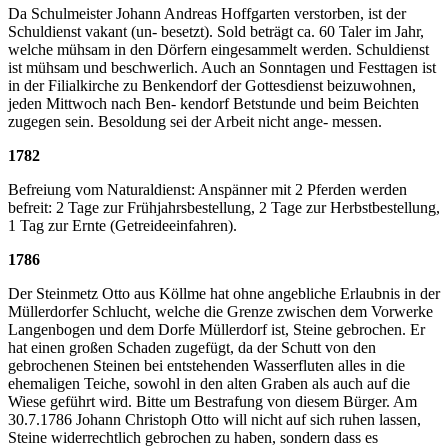
Da Schulmeister Johann Andreas Hoffgarten verstorben, ist der
Schuldienst vakant (un- besetzt). Sold beträgt ca. 60 Taler im Jahr,
welche mühsam in den Dörfern eingesammelt werden. Schuldienst
ist mühsam und beschwerlich. Auch an Sonntagen und Festtagen ist
in der Filialkirche zu Benkendorf der Gottesdienst beizuwohnen,
jeden Mittwoch nach Ben- kendorf Betstunde und beim Beichten
zugegen sein. Besoldung sei der Arbeit nicht ange- messen.
1782
Befreiung vom Naturaldienst: Anspänner mit 2 Pferden werden
befreit: 2 Tage zur Frühjahrsbestellung, 2 Tage zur Herbstbestellung,
1 Tag zur Ernte (Getreideeinfahren).
1786
Der Steinmetz Otto aus Köllme hat ohne angebliche Erlaubnis in der
Müllerdorfer Schlucht, welche die Grenze zwischen dem Vorwerke
Langenbogen und dem Dorfe Müllerdorf ist, Steine gebrochen. Er
hat einen großen Schaden zugefügt, da der Schutt von den
gebrochenen Steinen bei entstehenden Wasserfluten alles in die
ehemaligen Teiche, sowohl in den alten Graben als auch auf die
Wiese geführt wird. Bitte um Bestrafung von diesem Bürger. Am
30.7.1786 Johann Christoph Otto will nicht auf sich ruhen lassen,
Steine widerrechtlich gebrochen zu haben, sondern dass es