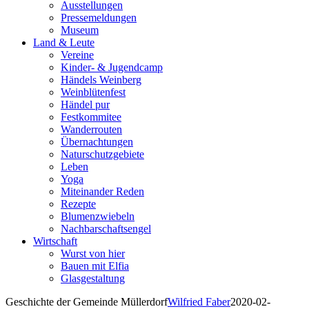
Ausstellungen
Pressemeldungen
Museum
Land & Leute
Vereine
Kinder- & Jugendcamp
Händels Weinberg
Weinblütenfest
Händel pur
Festkommitee
Wanderrouten
Übernachtungen
Naturschutzgebiete
Leben
Yoga
Miteinander Reden
Rezepte
Blumenzwiebeln
Nachbarschaftsengel
Wirtschaft
Wurst von hier
Bauen mit Elfia
Glasgestaltung
Geschichte der Gemeinde Müllerdorf
Wilfried Faber
2020-02-