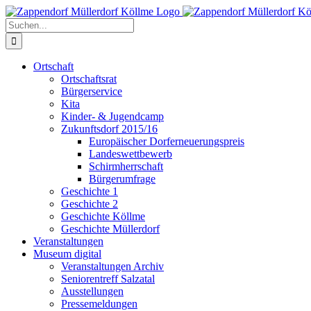
Zum
Inhalt
Suche
springen
nach:
Ortschaft
Ortschaftsrat
Bürgerservice
Kita
Kinder- & Jugendcamp
Zukunftsdorf 2015/16
Europäischer Dorferneuerungspreis
Landeswettbewerb
Schirmherrschaft
Bürgerumfrage
Geschichte 1
Geschichte 2
Geschichte Köllme
Geschichte Müllerdorf
Veranstaltungen
Museum digital
Veranstaltungen Archiv
Seniorentreff Salzatal
Ausstellungen
Pressemeldungen