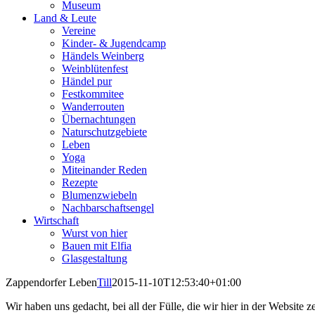
Museum
Land & Leute
Vereine
Kinder- & Jugendcamp
Händels Weinberg
Weinblütenfest
Händel pur
Festkommitee
Wanderrouten
Übernachtungen
Naturschutzgebiete
Leben
Yoga
Miteinander Reden
Rezepte
Blumenzwiebeln
Nachbarschaftsengel
Wirtschaft
Wurst von hier
Bauen mit Elfia
Glasgestaltung
Zappendorfer Leben
Till
2015-11-10T12:53:40+01:00
Wir haben uns gedacht, bei all der Fülle, die wir hier in der Website 