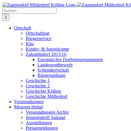
Zum
Inhalt
Suche
springen
nach:
Ortschaft
Ortschaftsrat
Bürgerservice
Kita
Kinder- & Jugendcamp
Zukunftsdorf 2015/16
Europäischer Dorferneuerungspreis
Landeswettbewerb
Schirmherrschaft
Bürgerumfrage
Geschichte 1
Geschichte 2
Geschichte Köllme
Geschichte Müllerdorf
Veranstaltungen
Museum digital
Veranstaltungen Archiv
Seniorentreff Salzatal
Ausstellungen
Pressemeldungen