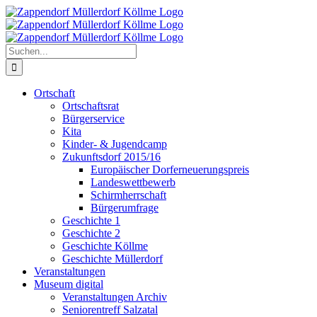
Zum
Inhalt
springen
Suche
nach:
Ortschaft
Ortschaftsrat
Bürgerservice
Kita
Kinder- & Jugendcamp
Zukunftsdorf 2015/16
Europäischer Dorferneuerungspreis
Landeswettbewerb
Schirmherrschaft
Bürgerumfrage
Geschichte 1
Geschichte 2
Geschichte Köllme
Geschichte Müllerdorf
Veranstaltungen
Museum digital
Veranstaltungen Archiv
Seniorentreff Salzatal