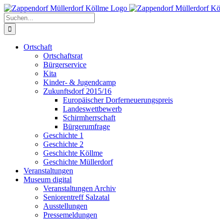
Zum
Inhalt
Suche
springen
nach:
Ortschaft
Ortschaftsrat
Bürgerservice
Kita
Kinder- & Jugendcamp
Zukunftsdorf 2015/16
Europäischer Dorferneuerungspreis
Landeswettbewerb
Schirmherrschaft
Bürgerumfrage
Geschichte 1
Geschichte 2
Geschichte Köllme
Geschichte Müllerdorf
Veranstaltungen
Museum digital
Veranstaltungen Archiv
Seniorentreff Salzatal
Ausstellungen
Pressemeldungen