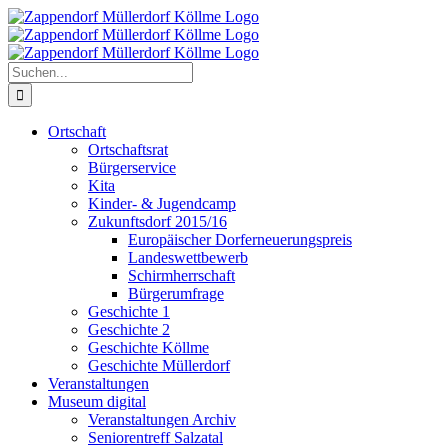
Zum
Inhalt
springen
Suche
nach:
Ortschaft
Ortschaftsrat
Bürgerservice
Kita
Kinder- & Jugendcamp
Zukunftsdorf 2015/16
Europäischer Dorferneuerungspreis
Landeswettbewerb
Schirmherrschaft
Bürgerumfrage
Geschichte 1
Geschichte 2
Geschichte Köllme
Geschichte Müllerdorf
Veranstaltungen
Museum digital
Veranstaltungen Archiv
Seniorentreff Salzatal