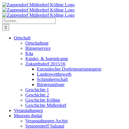
Zum
Inhalt
springen
Suche
nach:
Ortschaft
Ortschaftsrat
Bürgerservice
Kita
Kinder- & Jugendcamp
Zukunftsdorf 2015/16
Europäischer Dorferneuerungspreis
Landeswettbewerb
Schirmherrschaft
Bürgerumfrage
Geschichte 1
Geschichte 2
Geschichte Köllme
Geschichte Müllerdorf
Veranstaltungen
Museum digital
Veranstaltungen Archiv
Seniorentreff Salzatal