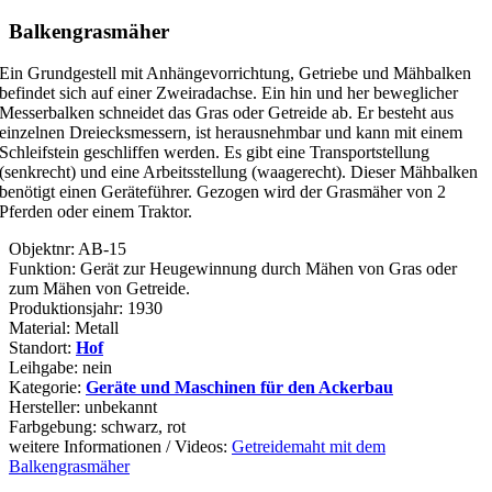
Balkengrasmäher
Ein Grundgestell mit Anhängevorrichtung, Getriebe und Mähbalken
befindet sich auf einer Zweiradachse. Ein hin und her beweglicher
Messerbalken schneidet das Gras oder Getreide ab. Er besteht aus
einzelnen Dreiecksmessern, ist herausnehmbar und kann mit einem
Schleifstein geschliffen werden. Es gibt eine Transportstellung
(senkrecht) und eine Arbeitsstellung (waagerecht). Dieser Mähbalken
benötigt einen Geräteführer. Gezogen wird der Grasmäher von 2
Pferden oder einem Traktor.
Objektnr: AB-15
Funktion: Gerät zur Heugewinnung durch Mähen von Gras oder
zum Mähen von Getreide.
Produktionsjahr: 1930
Material: Metall
Standort:
Hof
Leihgabe: nein
Kategorie:
Geräte und Maschinen für den Ackerbau
Hersteller: unbekannt
Farbgebung: schwarz, rot
weitere Informationen / Videos:
Getreidemaht mit dem
Balkengrasmäher