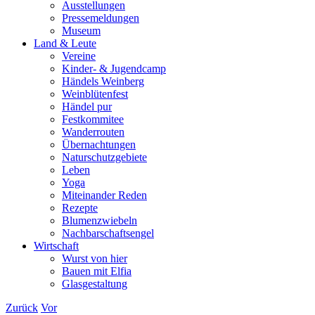
Ausstellungen
Pressemeldungen
Museum
Land & Leute
Vereine
Kinder- & Jugendcamp
Händels Weinberg
Weinblütenfest
Händel pur
Festkommitee
Wanderrouten
Übernachtungen
Naturschutzgebiete
Leben
Yoga
Miteinander Reden
Rezepte
Blumenzwiebeln
Nachbarschaftsengel
Wirtschaft
Wurst von hier
Bauen mit Elfia
Glasgestaltung
Zurück
Vor