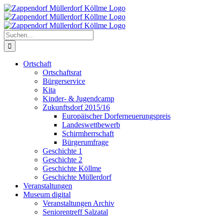
Zum
Inhalt
springen
Suche
nach:
Ortschaft
Ortschaftsrat
Bürgerservice
Kita
Kinder- & Jugendcamp
Zukunftsdorf 2015/16
Europäischer Dorferneuerungspreis
Landeswettbewerb
Schirmherrschaft
Bürgerumfrage
Geschichte 1
Geschichte 2
Geschichte Köllme
Geschichte Müllerdorf
Veranstaltungen
Museum digital
Veranstaltungen Archiv
Seniorentreff Salzatal