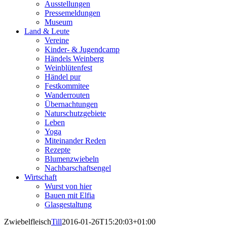
Ausstellungen
Pressemeldungen
Museum
Land & Leute
Vereine
Kinder- & Jugendcamp
Händels Weinberg
Weinblütenfest
Händel pur
Festkommitee
Wanderrouten
Übernachtungen
Naturschutzgebiete
Leben
Yoga
Miteinander Reden
Rezepte
Blumenzwiebeln
Nachbarschaftsengel
Wirtschaft
Wurst von hier
Bauen mit Elfia
Glasgestaltung
Zwiebelfleisch
Till
2016-01-26T15:20:03+01:00