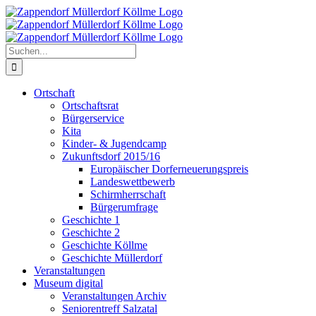
Zum
Inhalt
springen
Suche
nach:
Ortschaft
Ortschaftsrat
Bürgerservice
Kita
Kinder- & Jugendcamp
Zukunftsdorf 2015/16
Europäischer Dorferneuerungspreis
Landeswettbewerb
Schirmherrschaft
Bürgerumfrage
Geschichte 1
Geschichte 2
Geschichte Köllme
Geschichte Müllerdorf
Veranstaltungen
Museum digital
Veranstaltungen Archiv
Seniorentreff Salzatal