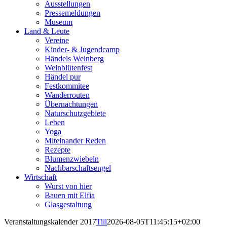
Ausstellungen
Pressemeldungen
Museum
Land & Leute
Vereine
Kinder- & Jugendcamp
Händels Weinberg
Weinblütenfest
Händel pur
Festkommitee
Wanderrouten
Übernachtungen
Naturschutzgebiete
Leben
Yoga
Miteinander Reden
Rezepte
Blumenzwiebeln
Nachbarschaftsengel
Wirtschaft
Wurst von hier
Bauen mit Elfia
Glasgestaltung
Veranstaltungskalender 2017
Till
2026-08-05T11:45:15+02:00