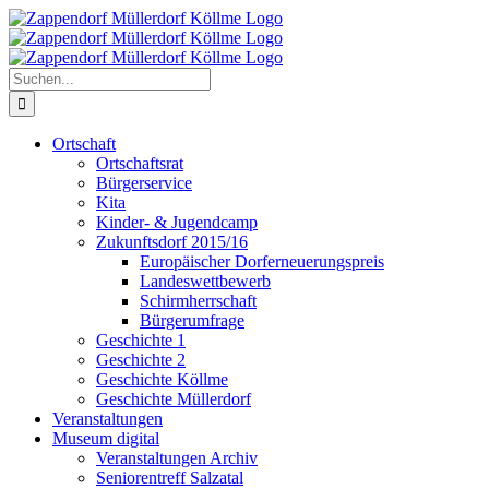
Zum
Inhalt
springen
Suche
nach:
Ortschaft
Ortschaftsrat
Bürgerservice
Kita
Kinder- & Jugendcamp
Zukunftsdorf 2015/16
Europäischer Dorferneuerungspreis
Landeswettbewerb
Schirmherrschaft
Bürgerumfrage
Geschichte 1
Geschichte 2
Geschichte Köllme
Geschichte Müllerdorf
Veranstaltungen
Museum digital
Veranstaltungen Archiv
Seniorentreff Salzatal