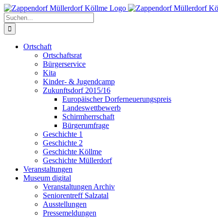
Zum
Inhalt
Suche
springen
nach:
Ortschaft
Ortschaftsrat
Bürgerservice
Kita
Kinder- & Jugendcamp
Zukunftsdorf 2015/16
Europäischer Dorferneuerungspreis
Landeswettbewerb
Schirmherrschaft
Bürgerumfrage
Geschichte 1
Geschichte 2
Geschichte Köllme
Geschichte Müllerdorf
Veranstaltungen
Museum digital
Veranstaltungen Archiv
Seniorentreff Salzatal
Ausstellungen
Pressemeldungen