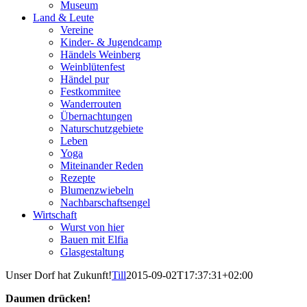
Museum
Land & Leute
Vereine
Kinder- & Jugendcamp
Händels Weinberg
Weinblütenfest
Händel pur
Festkommitee
Wanderrouten
Übernachtungen
Naturschutzgebiete
Leben
Yoga
Miteinander Reden
Rezepte
Blumenzwiebeln
Nachbarschaftsengel
Wirtschaft
Wurst von hier
Bauen mit Elfia
Glasgestaltung
Unser Dorf hat Zukunft!
Till
2015-09-02T17:37:31+02:00
Daumen drücken!