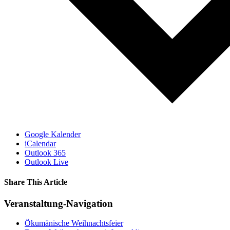
Google Kalender
iCalendar
Outlook 365
Outlook Live
Share This Article
Facebook
X
LinkedIn
WhatsApp
Tumblr
Pinterest
Vk
E-
Veranstaltung-Navigation
Mail
Ökumänische Weihnachtsfeier