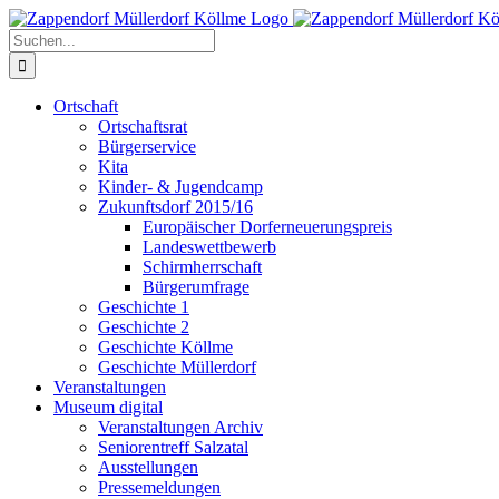
Zum
Inhalt
Suche
springen
nach:
Ortschaft
Ortschaftsrat
Bürgerservice
Kita
Kinder- & Jugendcamp
Zukunftsdorf 2015/16
Europäischer Dorferneuerungspreis
Landeswettbewerb
Schirmherrschaft
Bürgerumfrage
Geschichte 1
Geschichte 2
Geschichte Köllme
Geschichte Müllerdorf
Veranstaltungen
Museum digital
Veranstaltungen Archiv
Seniorentreff Salzatal
Ausstellungen
Pressemeldungen