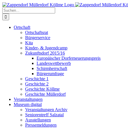
Zum
Inhalt
Suche
springen
nach:
Ortschaft
Ortschaftsrat
Bürgerservice
Kita
Kinder- & Jugendcamp
Zukunftsdorf 2015/16
Europäischer Dorferneuerungspreis
Landeswettbewerb
Schirmherrschaft
Bürgerumfrage
Geschichte 1
Geschichte 2
Geschichte Köllme
Geschichte Müllerdorf
Veranstaltungen
Museum digital
Veranstaltungen Archiv
Seniorentreff Salzatal
Ausstellungen
Pressemeldungen