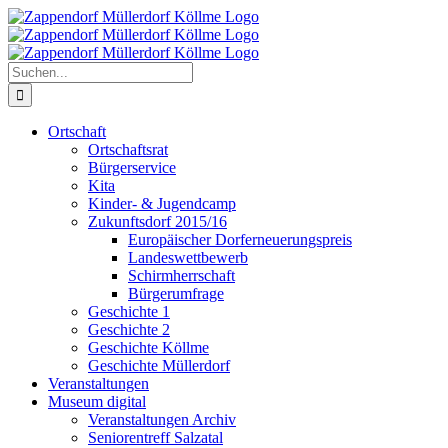
Zum
Inhalt
springen
Suche
nach:
Ortschaft
Ortschaftsrat
Bürgerservice
Kita
Kinder- & Jugendcamp
Zukunftsdorf 2015/16
Europäischer Dorferneuerungspreis
Landeswettbewerb
Schirmherrschaft
Bürgerumfrage
Geschichte 1
Geschichte 2
Geschichte Köllme
Geschichte Müllerdorf
Veranstaltungen
Museum digital
Veranstaltungen Archiv
Seniorentreff Salzatal