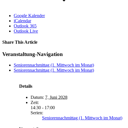
Google Kalender
iCalendar
Outlook 365
Outlook Live
Share This Article
Facebook
X
LinkedIn
WhatsApp
Tumblr
Pinterest
Vk
E-
Veranstaltung-Navigation
Mail
Seniorennachmittag (1. Mittwoch im Monat)
Seniorennachmittag (1. Mittwoch im Monat)
Details
Datum:
7. Juni 2028
Zeit:
14:30 - 17:00
Serien:
Seniorennachmittag (1. Mittwoch im Monat)