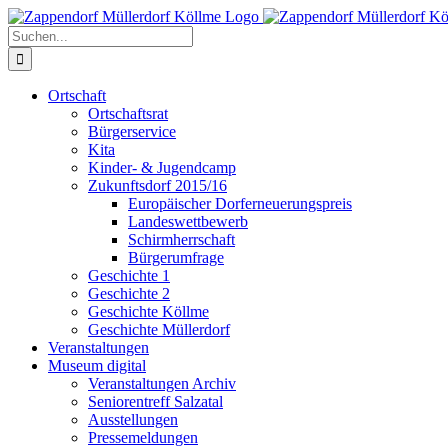
Zum
Inhalt
Suche
springen
nach:
Ortschaft
Ortschaftsrat
Bürgerservice
Kita
Kinder- & Jugendcamp
Zukunftsdorf 2015/16
Europäischer Dorferneuerungspreis
Landeswettbewerb
Schirmherrschaft
Bürgerumfrage
Geschichte 1
Geschichte 2
Geschichte Köllme
Geschichte Müllerdorf
Veranstaltungen
Museum digital
Veranstaltungen Archiv
Seniorentreff Salzatal
Ausstellungen
Pressemeldungen