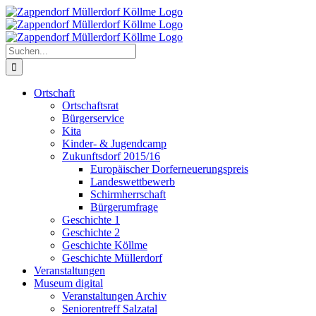
Zum
Inhalt
springen
Suche
nach:
Ortschaft
Ortschaftsrat
Bürgerservice
Kita
Kinder- & Jugendcamp
Zukunftsdorf 2015/16
Europäischer Dorferneuerungspreis
Landeswettbewerb
Schirmherrschaft
Bürgerumfrage
Geschichte 1
Geschichte 2
Geschichte Köllme
Geschichte Müllerdorf
Veranstaltungen
Museum digital
Veranstaltungen Archiv
Seniorentreff Salzatal