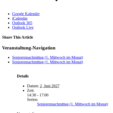
Google Kalender
iCalendar
Outlook 365
Outlook Live
Share This Article
Facebook
X
LinkedIn
WhatsApp
Tumblr
Pinterest
Vk
E-
Veranstaltung-Navigation
Mail
Seniorennachmittag (1. Mittwoch im Monat)
Seniorennachmittag (1. Mittwoch im Monat)
Details
Datum:
2. Juni 2027
Zeit:
14:30 - 17:00
Serien:
Seniorennachmittag (1. Mittwoch im Monat)