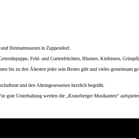
ts- und Heimatmuseum in Zappendorf.
Getreidepuppe, Feld- und Gartenfrüchten, Blumen, Kürbissen, Grünpfl
ten bis zu den Ältesten jeder sein Bestes gibt und vieles gemeinsam g
haftsrat und den Alteingesessenen herzlich begrüßt.
 Für gute Unterhaltung werden
die „Kranzberger Musikanten“ aufspielen