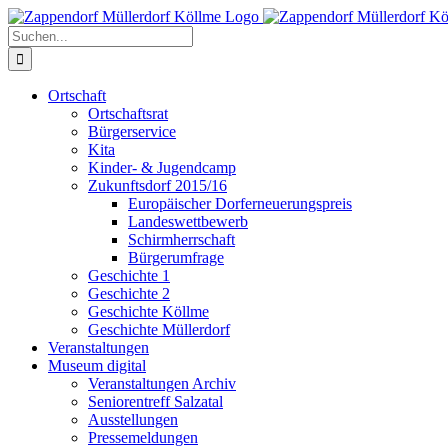
Zum
Inhalt
Suche
springen
nach:
Ortschaft
Ortschaftsrat
Bürgerservice
Kita
Kinder- & Jugendcamp
Zukunftsdorf 2015/16
Europäischer Dorferneuerungspreis
Landeswettbewerb
Schirmherrschaft
Bürgerumfrage
Geschichte 1
Geschichte 2
Geschichte Köllme
Geschichte Müllerdorf
Veranstaltungen
Museum digital
Veranstaltungen Archiv
Seniorentreff Salzatal
Ausstellungen
Pressemeldungen