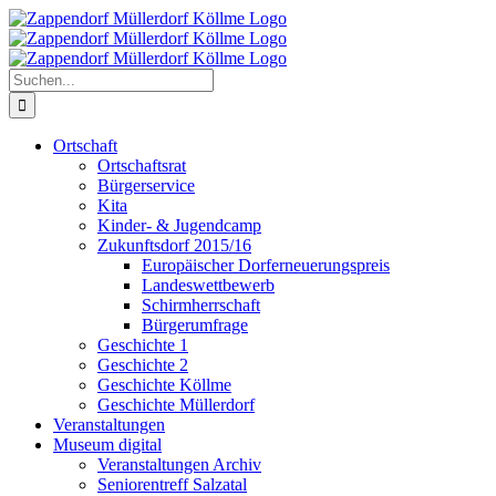
Zum
Inhalt
springen
Suche
nach:
Ortschaft
Ortschaftsrat
Bürgerservice
Kita
Kinder- & Jugendcamp
Zukunftsdorf 2015/16
Europäischer Dorferneuerungspreis
Landeswettbewerb
Schirmherrschaft
Bürgerumfrage
Geschichte 1
Geschichte 2
Geschichte Köllme
Geschichte Müllerdorf
Veranstaltungen
Museum digital
Veranstaltungen Archiv
Seniorentreff Salzatal