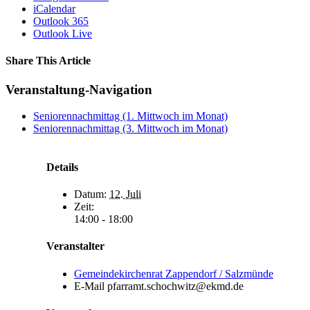
iCalendar
Outlook 365
Outlook Live
Share This Article
Facebook
X
LinkedIn
WhatsApp
Tumblr
Pinterest
Vk
E-
Veranstaltung-Navigation
Mail
Seniorennachmittag (1. Mittwoch im Monat)
Seniorennachmittag (3. Mittwoch im Monat)
Details
Datum:
12. Juli
Zeit:
14:00 - 18:00
Veranstalter
Gemeindekirchenrat Zappendorf / Salzmünde
E-Mail
pfarramt.schochwitz@ekmd.de