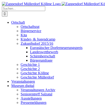
Zum
Inhalt
Suche
springen
nach:
Ortschaft
Ortschaftsrat
Bürgerservice
Kita
Kinder- & Jugendcamp
Zukunftsdorf 2015/16
Europäischer Dorferneuerungspreis
Landeswettbewerb
Schirmherrschaft
Bürgerumfrage
Geschichte 1
Geschichte 2
Geschichte Köllme
Geschichte Müllerdorf
Veranstaltungen
Museum digital
Veranstaltungen Archiv
Seniorentreff Salzatal
Ausstellungen
Pressemeldungen