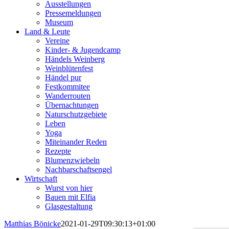
Ausstellungen
Pressemeldungen
Museum
Land & Leute
Vereine
Kinder- & Jugendcamp
Händels Weinberg
Weinblütenfest
Händel pur
Festkommitee
Wanderrouten
Übernachtungen
Naturschutzgebiete
Leben
Yoga
Miteinander Reden
Rezepte
Blumenzwiebeln
Nachbarschaftsengel
Wirtschaft
Wurst von hier
Bauen mit Elfia
Glasgestaltung
Matthias Bönicke
2021-01-29T09:30:13+01:00