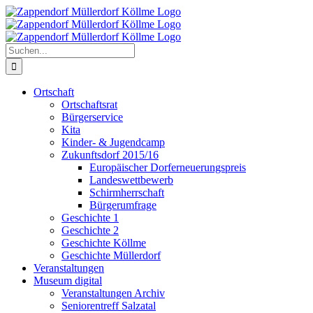
Zum
Inhalt
springen
Suche
nach:
Ortschaft
Ortschaftsrat
Bürgerservice
Kita
Kinder- & Jugendcamp
Zukunftsdorf 2015/16
Europäischer Dorferneuerungspreis
Landeswettbewerb
Schirmherrschaft
Bürgerumfrage
Geschichte 1
Geschichte 2
Geschichte Köllme
Geschichte Müllerdorf
Veranstaltungen
Museum digital
Veranstaltungen Archiv
Seniorentreff Salzatal