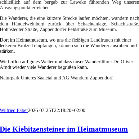
schließlich auf dem bergab zur Laweke führenden Weg unsere
Ausgangspunkt erreichen.
Die Wanderer, die eine kürzere Strecke laufen möchten, wandern nac
dem Händelweinberg zurück über Schachtanlage, Schachtstraße
Höhnstedter Straße, Zappendorfer Feldstraße zum Museum.
Dort im Heimatmuseum, wo uns
die fleißigen Landfrauen mit einer
leckeren Brotzeit empfangen,
können sich die Wanderer ausruhen und
stärken.
Wir hoffen auf gutes Wetter und dass unser Wanderführer Dr.
Oliver
Arndt
wieder viele Wanderer begrüßen kann.
Naturpark Unteres Saaletal und AG Wandern Zappendorf
Wilfried Faber
2026-07-25T22:18:20+02:00
Die Kiebitzensteiner im Heimatmuseum