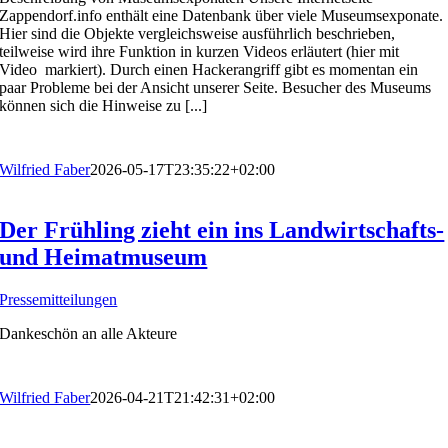
Zappendorf.info enthält eine Datenbank über viele Museumsexponate.
Hier sind die Objekte vergleichsweise ausführlich beschrieben,
teilweise wird ihre Funktion in kurzen Videos erläutert (hier mit
Video markiert). Durch einen Hackerangriff gibt es momentan ein
paar Probleme bei der Ansicht unserer Seite. Besucher des Museums
können sich die Hinweise zu [...]
Wilfried Faber
2026-05-17T23:35:22+02:00
Der Frühling zieht ein ins Landwirtschafts-
und Heimatmuseum
Pressemitteilungen
Dankeschön an alle Akteure
Wilfried Faber
2026-04-21T21:42:31+02:00