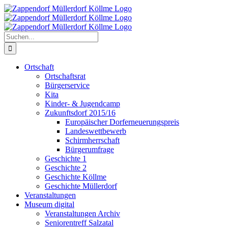
Zum
Inhalt
springen
Suche
nach:
Ortschaft
Ortschaftsrat
Bürgerservice
Kita
Kinder- & Jugendcamp
Zukunftsdorf 2015/16
Europäischer Dorferneuerungspreis
Landeswettbewerb
Schirmherrschaft
Bürgerumfrage
Geschichte 1
Geschichte 2
Geschichte Köllme
Geschichte Müllerdorf
Veranstaltungen
Museum digital
Veranstaltungen Archiv
Seniorentreff Salzatal