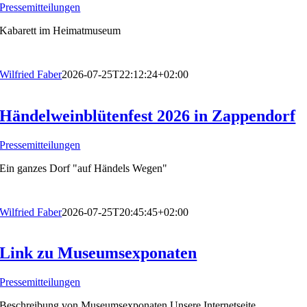
Pressemitteilungen
Kabarett im Heimatmuseum
Wilfried Faber
2026-07-25T22:12:24+02:00
Händelweinblütenfest 2026 in Zappendorf
Pressemitteilungen
Ein ganzes Dorf "auf Händels Wegen"
Wilfried Faber
2026-07-25T20:45:45+02:00
Link zu Museumsexponaten
Pressemitteilungen
Beschreibung von Museumsexponaten Unsere Internetseite