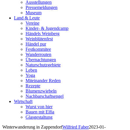
Ausstellungen
Pressemeldungen
Museum
Land & Leute
Vereine
Kinder- & Jugendcamp
Händels Weinberg
Weinblütenfest
Händel pur
Festkommitee
Wanderrouten
Übernachtungen
Naturschutzgebiete
Leben
Yoga
Miteinander Reden
Rezepte
Blumenzwiebeln
Nachbarschaftsengel
Wirtschaft
Wurst von hier
Bauen mit Elfia
Glasgestaltung
Winterwanderung in Zappendorf
Wilfried Faber
2023-01-