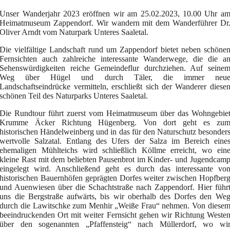
Unser Wanderjahr 2023 eröffnen wir am 25.02.2023, 10.00 Uhr a
Heimatmuseum Zappendorf. Wir wandern mit dem Wanderführer Dr
Oliver Arndt vom Naturpark Unteres Saaletal.
Die vielfältige Landschaft rund um Zappendorf bietet neben schöne
Fernsichten auch zahlreiche interessante Wanderwege, die die a
Sehenswürdigkeiten reiche Gemeindeflur durchziehen. Auf seine
Weg über Hügel und durch Täler, die immer neu
Landschaftseindrücke vermitteln, erschließt sich der Wanderer diese
schönen Teil des Naturparks Unteres Saaletal.
Die Rundtour führt zuerst vom Heimatmuseum über das Wohngebie
Krumme Äcker Richtung Hügenberg. Von dort geht es zu
historischen Händelweinberg und in das für den Naturschutz besonder
wertvolle Salzatal. Entlang des Ufers der Salza im Bereich eine
ehemaligen Mühlteichs wird schließlich Köllme erreicht, wo ein
kleine Rast mit dem beliebten Pausenbrot im Kinder- und Jugendcam
eingelegt wird. Anschließend geht es durch das interessante vo
historischen Bauernhöfen geprägten Dorfes weiter zwischen Hopfber
und Auenwiesen über die Schachtstraße nach Zappendorf. Hier führ
uns die Bergstraße aufwärts, bis wir oberhalb des Dorfes den We
durch die Lawitschke zum Menhir „Weiße Frau“ nehmen. Von diese
beeindruckenden Ort mit weiter Fernsicht gehen wir Richtung Weste
über den sogenannten „Pfaffensteig“ nach Müllerdorf, wo wi