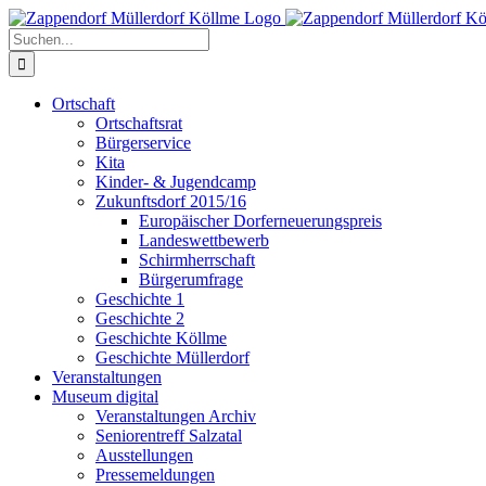
Zum
Inhalt
Suche
springen
nach:
Ortschaft
Ortschaftsrat
Bürgerservice
Kita
Kinder- & Jugendcamp
Zukunftsdorf 2015/16
Europäischer Dorferneuerungspreis
Landeswettbewerb
Schirmherrschaft
Bürgerumfrage
Geschichte 1
Geschichte 2
Geschichte Köllme
Geschichte Müllerdorf
Veranstaltungen
Museum digital
Veranstaltungen Archiv
Seniorentreff Salzatal
Ausstellungen
Pressemeldungen