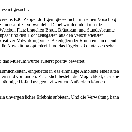
ndesamt gesucht.
vereins KJC Zappendorf genügte es nicht, nur einen Vorschlag
s Standesamt zu verwandeln. Dabei wurden nicht nur die
. Welchen Platz brauchen Braut, Bräutigam und Standesbeamte
tpaar und den Hochzeitsgästen aus den verschiedensten
reativer Mitwirkung vieler Beteiligten der Raum entsprechend
e Ausstattung optimiert. Und das Ergebnis konnte sich sehen
d das Museum wurde äußerst positiv bewertet.
mlichkeiten, eingebettet in das einmalige Ambiente eines alten
en sind vorhanden. Zusätzlich besteht die Möglichkeit, dass die
weiträumige Hofanlage genutzt werden. Außerdem können
in unvergessliches Erlebnis anbieten. Und die Verwaltung kann