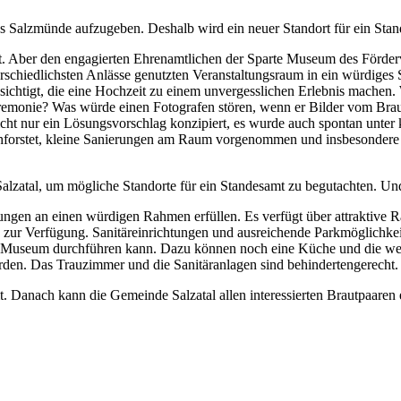
aus Salzmünde aufzugeben. Deshalb wird ein neuer Standort für ein Sta
t. Aber den engagierten Ehrenamtlichen der Sparte Museum des Förder
terschiedlichsten Anlässe genutzten Veranstaltungsraum in ein würdige
sichtigt, die eine Hochzeit zu einem unvergesslichen Erlebnis machen
remonie? Was würde einen Fotografen stören, wenn er Bilder vom Brau
t nur ein Lösungsvorschlag konzipiert, es wurde auch spontan unter k
forstet, kleine Sanierungen am Raum vorgenommen und insbesondere di
alzatal, um mögliche Standorte für ein Standesamt zu begutachten. Un
n an einen würdigen Rahmen erfüllen. Es verfügt über attraktive Räu
 zur Verfügung. Sanitäreinrichtungen und ausreichende Parkmöglichkeit
n im Museum durchführen kann. Dazu können noch eine Küche und die 
en. Das Trauzimmer und die Sanitäranlagen sind behindertengerecht.
anach kann die Gemeinde Salzatal allen interessierten Brautpaaren e