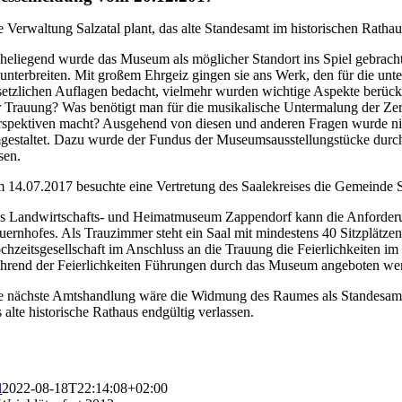
e Verwaltung Salzatal plant, das alte Standesamt im historischen Rath
heliegend wurde das Museum als möglicher Standort ins Spiel gebrach
 unterbreiten. Mit großem Ehrgeiz gingen sie ans Werk, den für die un
setzlichen Auflagen bedacht, vielmehr wurden wichtige Aspekte berück
r Trauung? Was benötigt man für die musikalische Untermalung der Ze
rspektiven macht? Ausgehend von diesen und anderen Fragen wurde nich
gestaltet. Dazu wurde der Fundus der Museumsausstellungstücke durch
sen.
 14.07.2017 besuchte eine Vertretung des Saalekreises die Gemeinde S
s Landwirtschafts- und Heimatmuseum Zappendorf kann die Anforderunge
uernhofes. Als Trauzimmer steht ein Saal mit mindestens 40 Sitzplätzen
chzeitsgesellschaft im Anschluss an die Trauung die Feierlichkeite
hrend der Feierlichkeiten Führungen durch das Museum angeboten werd
e nächste Amtshandlung wäre die Widmung des Raumes als Standesamt. D
 alte historische Rathaus endgültig verlassen.
l
2022-08-18T22:14:08+02:00