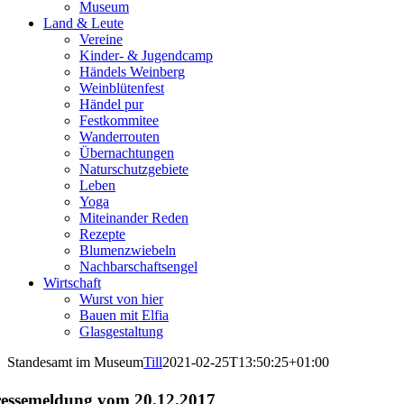
Museum
Land & Leute
Vereine
Kinder- & Jugendcamp
Händels Weinberg
Weinblütenfest
Händel pur
Festkommitee
Wanderrouten
Übernachtungen
Naturschutzgebiete
Leben
Yoga
Miteinander Reden
Rezepte
Blumenzwiebeln
Nachbarschaftsengel
Wirtschaft
Wurst von hier
Bauen mit Elfia
Glasgestaltung
Standesamt im Museum
Till
2021-02-25T13:50:25+01:00
eiraten im Museum
essemeldung vom 20.12.2017