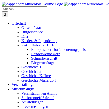
Zum
Inhalt
Suche
springen
nach:
Ortschaft
Ortschaftsrat
Bürgerservice
Kita
Kinder- & Jugendcamp
Zukunftsdorf 2015/16
Europäischer Dorferneuerungspreis
Landeswettbewerb
Schirmherrschaft
Bürgerumfrage
Geschichte 1
Geschichte 2
Geschichte Köllme
Geschichte Müllerdorf
Veranstaltungen
Museum digital
Veranstaltungen Archiv
Seniorentreff Salzatal
Ausstellungen
Pressemeldungen