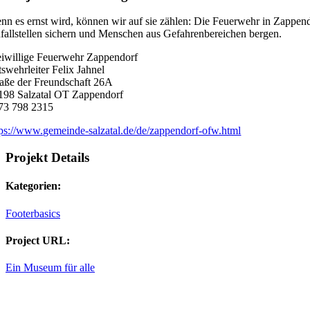
nn es ernst wird, können wir auf sie zählen: Die Feuerwehr in Zappend
fallstellen sichern und Menschen aus Gefahrenbereichen bergen.
eiwillige Feuerwehr Zappendorf
tswehrleiter Felix Jahnel
raße der Freundschaft 26A
198 Salzatal OT Zappendorf
73 798 2315
tps://www.gemeinde-salzatal.de/de/zappendorf-ofw.html
Projekt Details
Kategorien:
Footerbasics
Project URL:
Ein Museum für alle