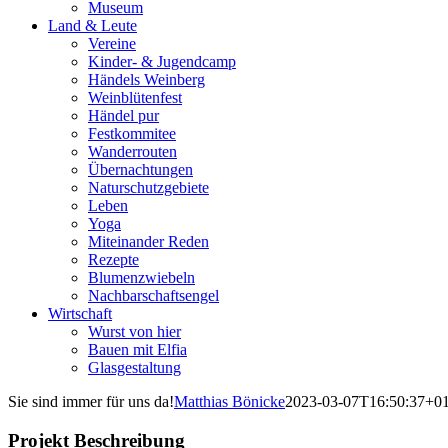
Museum
Land & Leute
Vereine
Kinder- & Jugendcamp
Händels Weinberg
Weinblütenfest
Händel pur
Festkommitee
Wanderrouten
Übernachtungen
Naturschutzgebiete
Leben
Yoga
Miteinander Reden
Rezepte
Blumenzwiebeln
Nachbarschaftsengel
Wirtschaft
Wurst von hier
Bauen mit Elfia
Glasgestaltung
Sie sind immer für uns da!
Matthias Bönicke
2023-03-07T16:50:37+01
Projekt Beschreibung