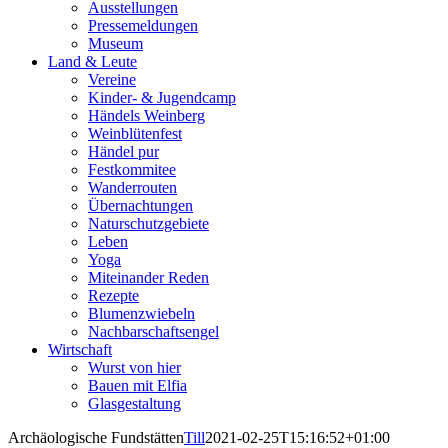
Ausstellungen
Pressemeldungen
Museum
Land & Leute
Vereine
Kinder- & Jugendcamp
Händels Weinberg
Weinblütenfest
Händel pur
Festkommitee
Wanderrouten
Übernachtungen
Naturschutzgebiete
Leben
Yoga
Miteinander Reden
Rezepte
Blumenzwiebeln
Nachbarschaftsengel
Wirtschaft
Wurst von hier
Bauen mit Elfia
Glasgestaltung
Archäologische Fundstätten
Till
2021-02-25T15:16:52+01:00