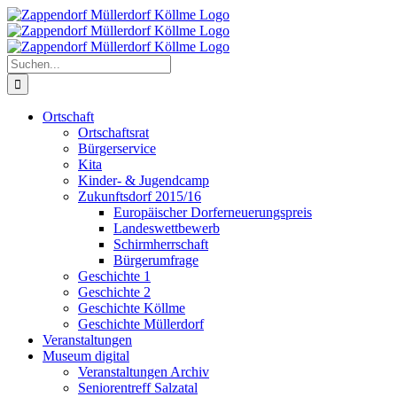
Zum
Inhalt
springen
Suche
nach:
Ortschaft
Ortschaftsrat
Bürgerservice
Kita
Kinder- & Jugendcamp
Zukunftsdorf 2015/16
Europäischer Dorferneuerungspreis
Landeswettbewerb
Schirmherrschaft
Bürgerumfrage
Geschichte 1
Geschichte 2
Geschichte Köllme
Geschichte Müllerdorf
Veranstaltungen
Museum digital
Veranstaltungen Archiv
Seniorentreff Salzatal