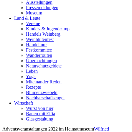
Ausstellungen
Pressemeldungen
Museum
Land & Leute
Vereine
Kinder- & Jugendcamp
Händels Weinberg
Weinblütenfest
Händel pur
Festkommitee
Wanderrouten
Übernachtungen
Naturschutzgebiete
Leben
Yoga
Miteinander Reden
Rezepte
Blumenzwiebeln
Nachbarschaftsengel
Wirtschaft
Wurst von hier
Bauen mit Elfia
Glasgestaltung
Adventsveranstaltungen 2022 im Heimatmuseum
Wilfried