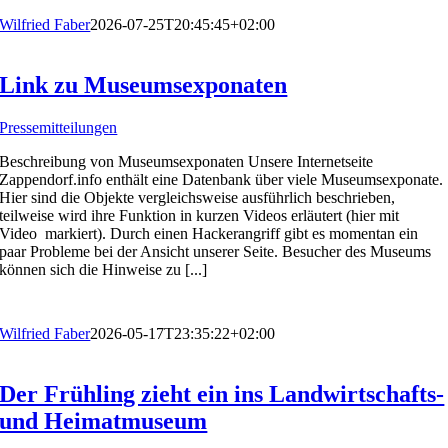
Wilfried Faber
2026-07-25T20:45:45+02:00
Link zu Museumsexponaten
Pressemitteilungen
Beschreibung von Museumsexponaten Unsere Internetseite
Zappendorf.info enthält eine Datenbank über viele Museumsexponate.
Hier sind die Objekte vergleichsweise ausführlich beschrieben,
teilweise wird ihre Funktion in kurzen Videos erläutert (hier mit
Video markiert). Durch einen Hackerangriff gibt es momentan ein
paar Probleme bei der Ansicht unserer Seite. Besucher des Museums
können sich die Hinweise zu [...]
Wilfried Faber
2026-05-17T23:35:22+02:00
Der Frühling zieht ein ins Landwirtschafts-
und Heimatmuseum