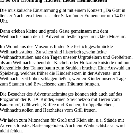
15.00 Uhr Eröffnung „Lichter, Lieder Heimlichkeiten“
Die musikalische Einstimmung gibt mit einem Konzert „Da Gott in
tiefster Nacht erschienen…“ der Salzmünder Frauenchor um 14.00
Uhr.
Dann erleben kleine und große Gäste gemeinsam mit dem
Weihnachtsmann den 1. Advent im festlich geschmückten Museum.
Im Wohnhaus des Museums finden Sie festlich geschmückte
Weihnachtsstuben. Zu sehen sind historisch geschmückte
Weihnachtsstuben aus den Tagen unserer Urgroßeltern und Großeltern,
als am Weihnachtsabend der Kachel- oder Holzofen knisterte und nur
Kerzenlicht den Tannenbaum zum Strahlen brachte. Eine Auswahl an
Spielzeug, welches früher die Kinderherzen in der Advents- und
Weihnachtszeit höher schlagen ließen, werden Kinder unserer Tage
zum Staunen und Erwachsene zum Träumen bringen.
Die Besucher des Adventsnachmittages können sich auch auf das
Programm der KITA-Kinder, einen Streichelzoo mit Tieren vom
Bauernhof, Glühwein, Kaffee und Kuchen, Knüppelkuchen,
Weihnachtsstollen und Herzhaftes vom Grill freuen.
Wir laden zum Mitmachen für Groß und Klein ein, u.a. Stände mit
Adventsfloristik, Bastelangeboten. Auch ein Weihnachtsbasar wird
nicht fehlen.