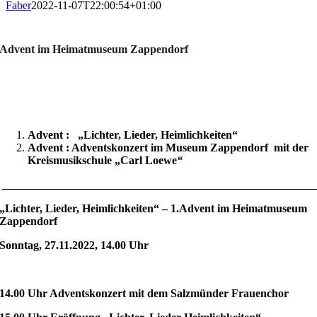
Faber
2022-11-07T22:00:54+01:00
Advent im Heimatmuseum Zappendorf
Advent im Heimatmuseum Zappendorf
Advent :
„Lichter, Lieder, Heimlichkeiten“
Advent :
Adventskonzert im Museum Zappendorf mit der
Kreismusikschule „Carl Loewe
“
_______________________________________________________
„Lichter, Lieder, Heimlichkeiten“ – 1.Advent im Heimatmuseum
Zappendorf
Sonntag, 27.11.2022, 14.00 Uhr
14.00 Uhr Adventskonzert mit dem Salzmünder Frauenchor