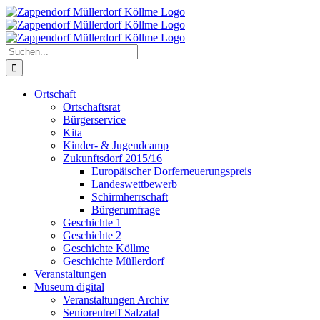
Zum
Inhalt
springen
Suche
nach:
Ortschaft
Ortschaftsrat
Bürgerservice
Kita
Kinder- & Jugendcamp
Zukunftsdorf 2015/16
Europäischer Dorferneuerungspreis
Landeswettbewerb
Schirmherrschaft
Bürgerumfrage
Geschichte 1
Geschichte 2
Geschichte Köllme
Geschichte Müllerdorf
Veranstaltungen
Museum digital
Veranstaltungen Archiv
Seniorentreff Salzatal