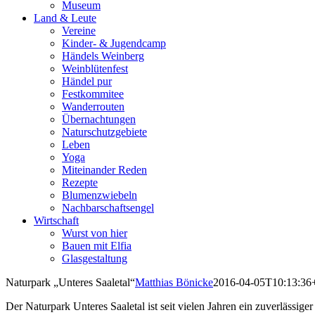
Museum
Land & Leute
Vereine
Kinder- & Jugendcamp
Händels Weinberg
Weinblütenfest
Händel pur
Festkommitee
Wanderrouten
Übernachtungen
Naturschutzgebiete
Leben
Yoga
Miteinander Reden
Rezepte
Blumenzwiebeln
Nachbarschaftsengel
Wirtschaft
Wurst von hier
Bauen mit Elfia
Glasgestaltung
Naturpark „Unteres Saaletal“
Matthias Bönicke
2016-04-05T10:13:36
Der Naturpark Unteres Saaletal ist seit vielen Jahren ein zuverlässig