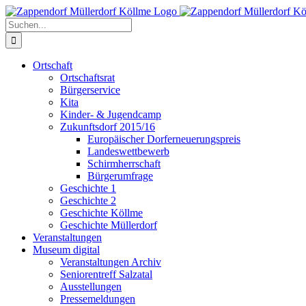
Zum
Inhalt
Suche
springen
nach:
Ortschaft
Ortschaftsrat
Bürgerservice
Kita
Kinder- & Jugendcamp
Zukunftsdorf 2015/16
Europäischer Dorferneuerungspreis
Landeswettbewerb
Schirmherrschaft
Bürgerumfrage
Geschichte 1
Geschichte 2
Geschichte Köllme
Geschichte Müllerdorf
Veranstaltungen
Museum digital
Veranstaltungen Archiv
Seniorentreff Salzatal
Ausstellungen
Pressemeldungen