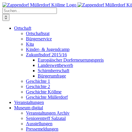
Zum
Inhalt
Suche
springen
nach:
Ortschaft
Ortschaftsrat
Bürgerservice
Kita
Kinder- & Jugendcamp
Zukunftsdorf 2015/16
Europäischer Dorferneuerungspreis
Landeswettbewerb
Schirmherrschaft
Bürgerumfrage
Geschichte 1
Geschichte 2
Geschichte Köllme
Geschichte Müllerdorf
Veranstaltungen
Museum digital
Veranstaltungen Archiv
Seniorentreff Salzatal
Ausstellungen
Pressemeldungen