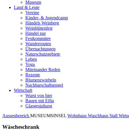
Museum
Land & Leute
Vereine
Kinder- & Jugendcamp
Händels Weinberg
Weinblütenfest
Händel pur
Festkommitee
Wanderrouten
Übernachtungen
Naturschutzgebiete
Leben
Yoga
Miteinander Reden
Rezepte
Blumenzwiebeln
Nachbarschaftsengel
Wirtschaft
Wurst von hier
Bauen mit Elfia
Glasgestaltung
Aussenbereich
MUSEUMSINSEL
Wohnhaus
Waschhaus
Stall
Wirts
Wäscheschrank