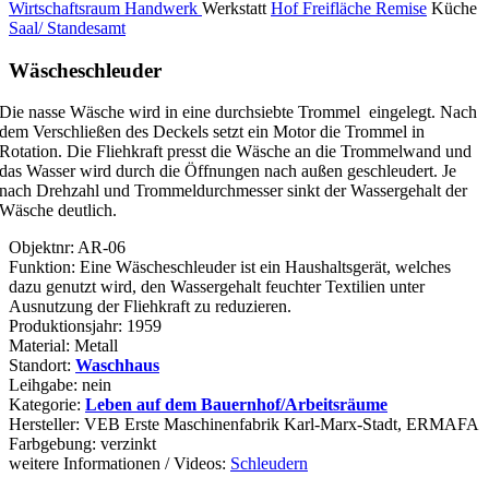
Wirtschaftsraum
Handwerk
Werkstatt
Hof Freifläche
Remise
Küche
Saal/ Standesamt
Wäscheschleuder
Die nasse Wäsche wird in eine durchsiebte Trommel eingelegt. Nach
dem Verschließen des Deckels setzt ein Motor die Trommel in
Rotation. Die Fliehkraft presst die Wäsche an die Trommelwand und
das Wasser wird durch die Öffnungen nach außen geschleudert. Je
nach Drehzahl und Trommeldurchmesser sinkt der Wassergehalt der
Wäsche deutlich.
Objektnr: AR-06
Funktion: Eine Wäscheschleuder ist ein Haushaltsgerät, welches
dazu genutzt wird, den Wassergehalt feuchter Textilien unter
Ausnutzung der Fliehkraft zu reduzieren.
Produktionsjahr: 1959
Material: Metall
Standort:
Waschhaus
Leihgabe: nein
Kategorie:
Leben auf dem Bauernhof/Arbeitsräume
Hersteller: VEB Erste Maschinenfabrik Karl-Marx-Stadt, ERMAFA
Farbgebung: verzinkt
weitere Informationen / Videos:
Schleudern