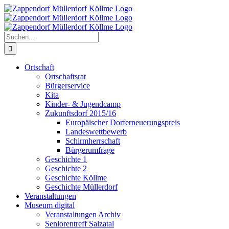
Zum
Inhalt
springen
Suche
nach:
Ortschaft
Ortschaftsrat
Bürgerservice
Kita
Kinder- & Jugendcamp
Zukunftsdorf 2015/16
Europäischer Dorferneuerungspreis
Landeswettbewerb
Schirmherrschaft
Bürgerumfrage
Geschichte 1
Geschichte 2
Geschichte Köllme
Geschichte Müllerdorf
Veranstaltungen
Museum digital
Veranstaltungen Archiv
Seniorentreff Salzatal