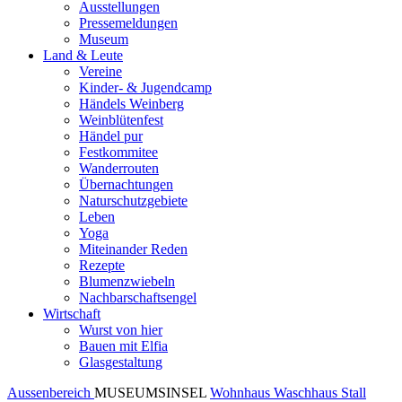
Ausstellungen
Pressemeldungen
Museum
Land & Leute
Vereine
Kinder- & Jugendcamp
Händels Weinberg
Weinblütenfest
Händel pur
Festkommitee
Wanderrouten
Übernachtungen
Naturschutzgebiete
Leben
Yoga
Miteinander Reden
Rezepte
Blumenzwiebeln
Nachbarschaftsengel
Wirtschaft
Wurst von hier
Bauen mit Elfia
Glasgestaltung
Aussenbereich
MUSEUMSINSEL
Wohnhaus
Waschhaus
Stall