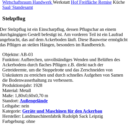
Wirtschaftsraum
Handwerk
Werkstatt
Hof Freifläche
Remise
Küche
Saal/ Standesamt
Stelzpflug
Der Stelzpflug ist ein Einscharpflug, dessen Pflugschar an einem
durchgängigen Gestell befestigt ist. Am vorderen Teil ist ein Laufrad
angebracht, das auf dem Ackerboden läuft. Diese Bauweise ermöglicht
das Pflügen an steilen Hängen, besonders im Randbereich.
Objektnr: AB-03
Funktion: Aufbrechen, unvollständiges Wenden und Belüften des
Ackerbodens durch flaches Pflügen z.B. direkt nach der
Getreideernte, um die Stoppelrotte und das Zerschneiden von
Unkräutern zu erreichen und durch schnelles Aufgehen von Samen
die Bodenwasserhaltung zu verbessern.
Produktionsjahr: 1928
Material: Metall
Maße: 1,80x0,60x0,70 m
Standort:
Außengelände
Leihgabe: nein
Kategorie:
Geräte und Maschinen für den Ackerbau
Hersteller: Landmaschinenfabrik Rudolph Sack Leipzig
Farbgebung: ohne