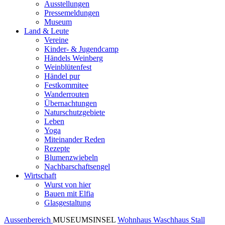
Ausstellungen
Pressemeldungen
Museum
Land & Leute
Vereine
Kinder- & Jugendcamp
Händels Weinberg
Weinblütenfest
Händel pur
Festkommitee
Wanderrouten
Übernachtungen
Naturschutzgebiete
Leben
Yoga
Miteinander Reden
Rezepte
Blumenzwiebeln
Nachbarschaftsengel
Wirtschaft
Wurst von hier
Bauen mit Elfia
Glasgestaltung
Aussenbereich
MUSEUMSINSEL
Wohnhaus
Waschhaus
Stall