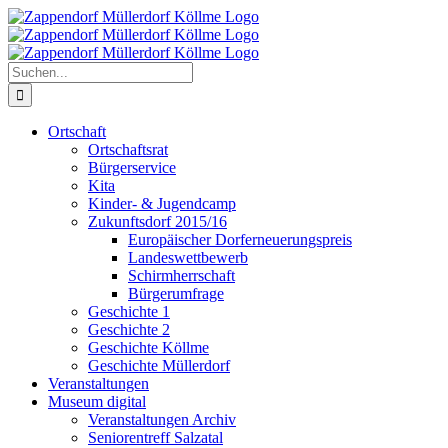
Zum
Inhalt
springen
Suche
nach:
Ortschaft
Ortschaftsrat
Bürgerservice
Kita
Kinder- & Jugendcamp
Zukunftsdorf 2015/16
Europäischer Dorferneuerungspreis
Landeswettbewerb
Schirmherrschaft
Bürgerumfrage
Geschichte 1
Geschichte 2
Geschichte Köllme
Geschichte Müllerdorf
Veranstaltungen
Museum digital
Veranstaltungen Archiv
Seniorentreff Salzatal