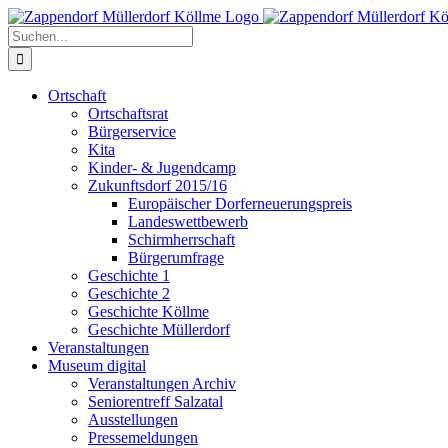
Zum
Inhalt
Suche
springen
nach:
Ortschaft
Ortschaftsrat
Bürgerservice
Kita
Kinder- & Jugendcamp
Zukunftsdorf 2015/16
Europäischer Dorferneuerungspreis
Landeswettbewerb
Schirmherrschaft
Bürgerumfrage
Geschichte 1
Geschichte 2
Geschichte Köllme
Geschichte Müllerdorf
Veranstaltungen
Museum digital
Veranstaltungen Archiv
Seniorentreff Salzatal
Ausstellungen
Pressemeldungen