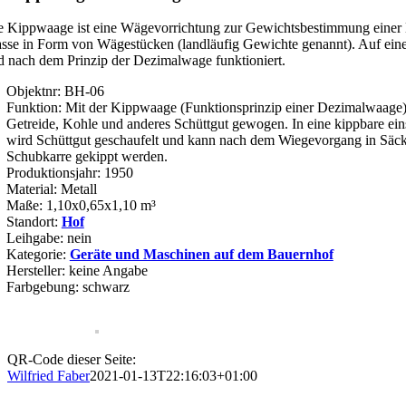
e Kippwaage ist eine Wägevorrichtung zur Gewichtsbestimmung einer M
sse in Form von Wägestücken (landläufig Gewichte genannt). Auf einem 
d nach dem Prinzip der Dezimalwage funktioniert.
Objektnr: BH-06
Funktion: Mit der Kippwaage (Funktionsprinzip einer Dezimalwaage)
Getreide, Kohle und anderes Schüttgut gewogen. In eine kippbare ein
wird Schüttgut geschaufelt und kann nach dem Wiegevorgang in Säc
Schubkarre gekippt werden.
Produktionsjahr: 1950
Material: Metall
Maße: 1,10x0,65x1,10 m³
Standort:
Hof
Leihgabe: nein
Kategorie:
Geräte und Maschinen auf dem Bauernhof
Hersteller: keine Angabe
Farbgebung: schwarz
QR-Code dieser Seite:
Wilfried Faber
2021-01-13T22:16:03+01:00