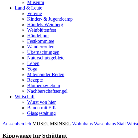
Museum
Land & Leute
Vereine
Kinder- & Jugendcamp
Händels Weinberg
Weinblütenfest
Händel pur
Festkommitee
Wanderrouten
Übernachtungen
Naturschutzgebiete
Leben
Yoga
Miteinander Reden
Rezepte
Blumenzwiebeln
Nachbarschaftsengel
Wirtschaft
Wurst von hier
Bauen mit Elfia
Glasgestaltung
Aussenbereich
MUSEUMSINSEL
Wohnhaus
Waschhaus
Stall
Wirts
Kippwaage für Schüttgut