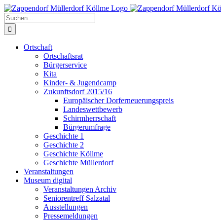
Zum
Inhalt
Suche
springen
nach:
Ortschaft
Ortschaftsrat
Bürgerservice
Kita
Kinder- & Jugendcamp
Zukunftsdorf 2015/16
Europäischer Dorferneuerungspreis
Landeswettbewerb
Schirmherrschaft
Bürgerumfrage
Geschichte 1
Geschichte 2
Geschichte Köllme
Geschichte Müllerdorf
Veranstaltungen
Museum digital
Veranstaltungen Archiv
Seniorentreff Salzatal
Ausstellungen
Pressemeldungen