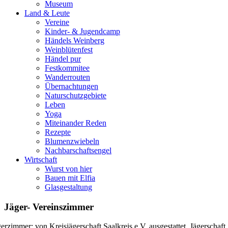
Museum
Land & Leute
Vereine
Kinder- & Jugendcamp
Händels Weinberg
Weinblütenfest
Händel pur
Festkommitee
Wanderrouten
Übernachtungen
Naturschutzgebiete
Leben
Yoga
Miteinander Reden
Rezepte
Blumenzwiebeln
Nachbarschaftsengel
Wirtschaft
Wurst von hier
Bauen mit Elfia
Glasgestaltung
Jäger- Vereinszimmer
gerzimmer: von Kreisjägerschaft Saalkreis e.V. ausgestattet, Jägerschaf