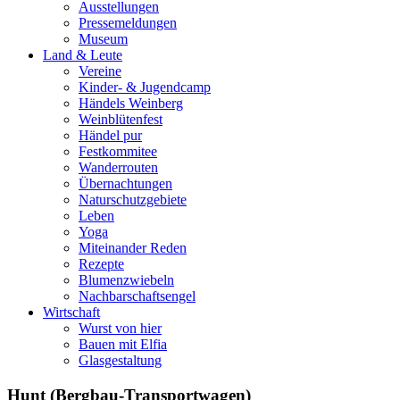
Ausstellungen
Pressemeldungen
Museum
Land & Leute
Vereine
Kinder- & Jugendcamp
Händels Weinberg
Weinblütenfest
Händel pur
Festkommitee
Wanderrouten
Übernachtungen
Naturschutzgebiete
Leben
Yoga
Miteinander Reden
Rezepte
Blumenzwiebeln
Nachbarschaftsengel
Wirtschaft
Wurst von hier
Bauen mit Elfia
Glasgestaltung
Hunt (Bergbau-Transportwagen)