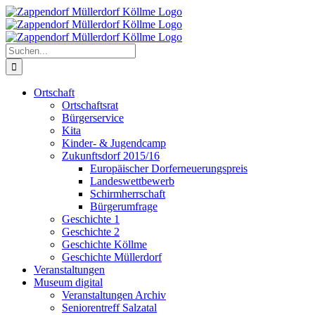
Zum
Inhalt
springen
Suche
nach:
Ortschaft
Ortschaftsrat
Bürgerservice
Kita
Kinder- & Jugendcamp
Zukunftsdorf 2015/16
Europäischer Dorferneuerungspreis
Landeswettbewerb
Schirmherrschaft
Bürgerumfrage
Geschichte 1
Geschichte 2
Geschichte Köllme
Geschichte Müllerdorf
Veranstaltungen
Museum digital
Veranstaltungen Archiv
Seniorentreff Salzatal