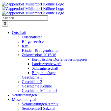
Zum
Inhalt
springen
Suche
nach:
Ortschaft
Ortschaftsrat
Bürgerservice
Kita
Kinder- & Jugendcamp
Zukunftsdorf 2015/16
Europäischer Dorferneuerungspreis
Landeswettbewerb
Schirmherrschaft
Bürgerumfrage
Geschichte 1
Geschichte 2
Geschichte Köllme
Geschichte Müllerdorf
Veranstaltungen
Museum digital
Veranstaltungen Archiv
Seniorentreff Salzatal