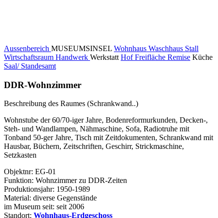
Aussenbereich
MUSEUMSINSEL
Wohnhaus
Waschhaus
Stall
Wirtschaftsraum
Handwerk
Werkstatt
Hof Freifläche
Remise
Küche
Saal/ Standesamt
DDR-Wohnzimmer
Beschreibung des Raumes (Schrankwand..)
Wohnstube der 60/70-iger Jahre, Bodenreformurkunden, Decken-,
Steh- und Wandlampen, Nähmaschine, Sofa, Radiotruhe mit
Tonband 50-ger Jahre, Tisch mit Zeitdokumenten, Schrankwand mit
Hausbar, Büchern, Zeitschriften, Geschirr, Strickmaschine,
Setzkasten
Objektnr: EG-01
Funktion: Wohnzimmer zu DDR-Zeiten
Produktionsjahr: 1950-1989
Material: diverse Gegenstände
im Museum seit: seit 2006
Standort:
Wohnhaus-Erdgeschoss