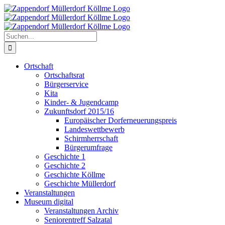
Zum
Inhalt
springen
Suche
nach:
Ortschaft
Ortschaftsrat
Bürgerservice
Kita
Kinder- & Jugendcamp
Zukunftsdorf 2015/16
Europäischer Dorferneuerungspreis
Landeswettbewerb
Schirmherrschaft
Bürgerumfrage
Geschichte 1
Geschichte 2
Geschichte Köllme
Geschichte Müllerdorf
Veranstaltungen
Museum digital
Veranstaltungen Archiv
Seniorentreff Salzatal