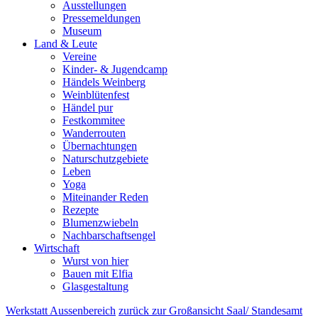
Ausstellungen
Pressemeldungen
Museum
Land & Leute
Vereine
Kinder- & Jugendcamp
Händels Weinberg
Weinblütenfest
Händel pur
Festkommitee
Wanderrouten
Übernachtungen
Naturschutzgebiete
Leben
Yoga
Miteinander Reden
Rezepte
Blumenzwiebeln
Nachbarschaftsengel
Wirtschaft
Wurst von hier
Bauen mit Elfia
Glasgestaltung
Werkstatt
Aussenbereich
zurück zur Großansicht
Saal/ Standesamt