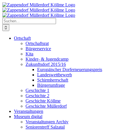
Zum
Inhalt
springen
Suche
nach:
Ortschaft
Ortschaftsrat
Bürgerservice
Kita
Kinder- & Jugendcamp
Zukunftsdorf 2015/16
Europäischer Dorferneuerungspreis
Landeswettbewerb
Schirmherrschaft
Bürgerumfrage
Geschichte 1
Geschichte 2
Geschichte Köllme
Geschichte Müllerdorf
Veranstaltungen
Museum digital
Veranstaltungen Archiv
Seniorentreff Salzatal