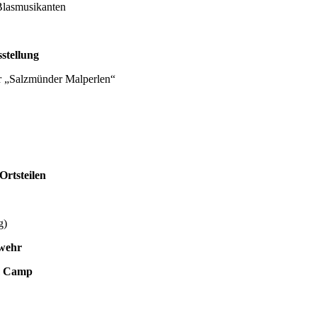
ikanten
tellung
der Malperlen“
tsteilen
)
ehr
 Camp