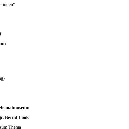
den“
f
eum
)
Heimatmuseum
. Bernd Look
Thema