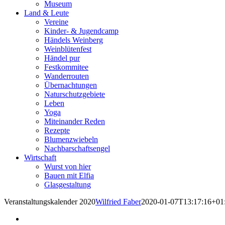
Museum
Land & Leute
Vereine
Kinder- & Jugendcamp
Händels Weinberg
Weinblütenfest
Händel pur
Festkommitee
Wanderrouten
Übernachtungen
Naturschutzgebiete
Leben
Yoga
Miteinander Reden
Rezepte
Blumenzwiebeln
Nachbarschaftsengel
Wirtschaft
Wurst von hier
Bauen mit Elfia
Glasgestaltung
Veranstaltungskalender 2020
Wilfried Faber
2020-01-07T13:17:16+01