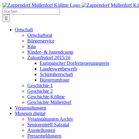
Zum
Inhalt
Suche
springen
nach:
Ortschaft
Ortschaftsrat
Bürgerservice
Kita
Kinder- & Jugendcamp
Zukunftsdorf 2015/16
Europäischer Dorferneuerungspreis
Landeswettbewerb
Schirmherrschaft
Bürgerumfrage
Geschichte 1
Geschichte 2
Geschichte Köllme
Geschichte Müllerdorf
Veranstaltungen
Museum digital
Veranstaltungen Archiv
Seniorentreff Salzatal
Ausstellungen
Pressemeldungen