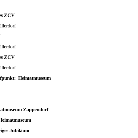
es ZCV
dorf
V
dorf
es ZCV
dorf
punkt: Heimatmuseum
tmuseum Zappendorf
Heimatmuseum
ges Jubiläum