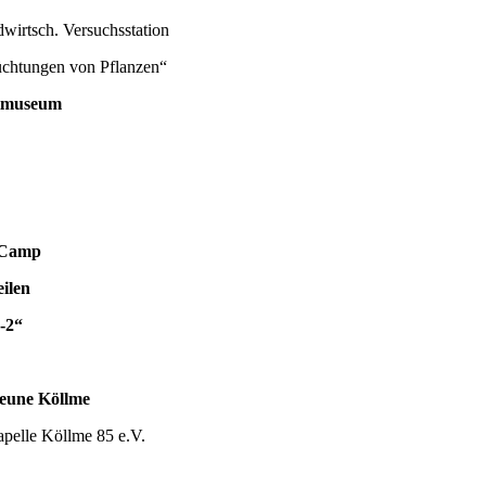
rsuchsstation
n Pflanzen“
tmuseum
 Camp
ilen
-2“
une Köllme
me 85 e.V.