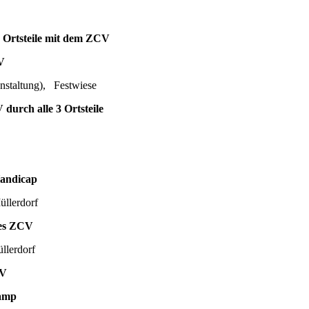
rtsteile mit dem ZCV
V
 Festwiese
h alle 3 Ortsteile
andicap
dorf
es ZCV
dorf
CV
amp