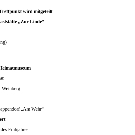
punkt wird mitgeteilt
tätte ,,Zur Linde“
g)
eimatmuseum
st
inberg
dorf „Am Wehr“
rt
hjahres