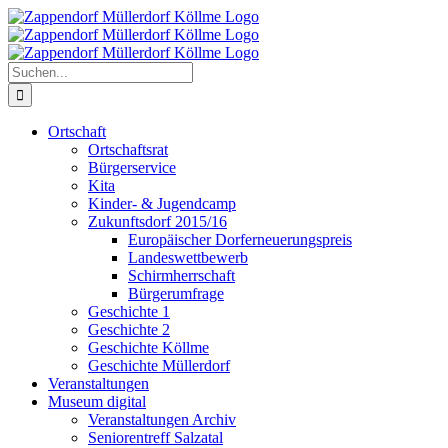
Zum
Inhalt
springen
Suche
nach:
Ortschaft
Ortschaftsrat
Bürgerservice
Kita
Kinder- & Jugendcamp
Zukunftsdorf 2015/16
Europäischer Dorferneuerungspreis
Landeswettbewerb
Schirmherrschaft
Bürgerumfrage
Geschichte 1
Geschichte 2
Geschichte Köllme
Geschichte Müllerdorf
Veranstaltungen
Museum digital
Veranstaltungen Archiv
Seniorentreff Salzatal