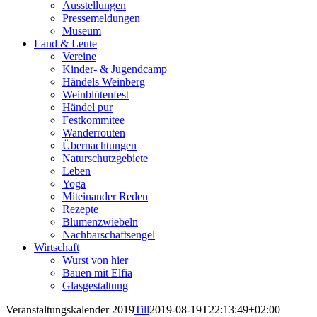
Ausstellungen
Pressemeldungen
Museum
Land & Leute
Vereine
Kinder- & Jugendcamp
Händels Weinberg
Weinblütenfest
Händel pur
Festkommitee
Wanderrouten
Übernachtungen
Naturschutzgebiete
Leben
Yoga
Miteinander Reden
Rezepte
Blumenzwiebeln
Nachbarschaftsengel
Wirtschaft
Wurst von hier
Bauen mit Elfia
Glasgestaltung
Veranstaltungskalender 2019
Till
2019-08-19T22:13:49+02:00